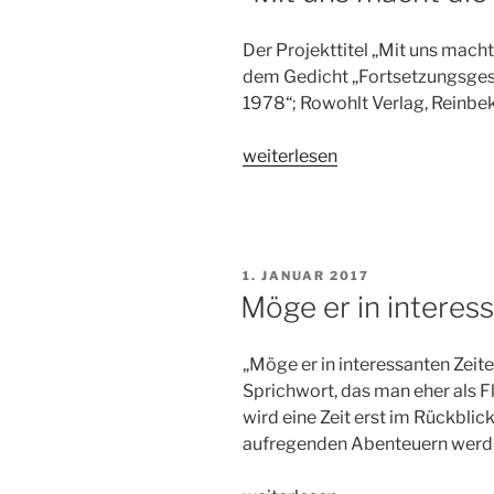
Der Projekttitel „Mit uns mach
dem Gedicht „Fortsetzungsgesc
1978“; Rowohlt Verlag, Reinbe
„»Mit
weiterlesen
uns
macht
die
Geschichte
VERÖFFENTLICHT
1. JANUAR 2017
Schluss«“
AM
Möge er in interess
„Möge er in interessanten Zeiten
Sprichwort, das man eher als Fl
wird eine Zeit erst im Rückbli
aufregenden Abenteuern werden