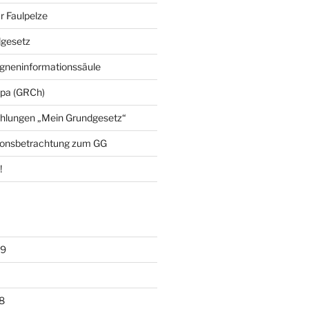
r Faulpelze
dgesetz
neninformationssäule
opa (GRCh)
ehlungen „Mein Grundgesetz“
tionsbetrachtung zum GG
!
19
8