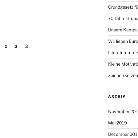
Grundgesetz fü
70 Jahre Grun
Unsere Kampag
Wir lieben Eur
ng
Seite
Seite
Seite
1
2
3
Literaturempf
Kleine Motiva
Zeichen setzen
ARCHIV
November 20
Mai 2019
Dezember 201