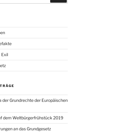
ben
efakte
Exil
etz
ITRÄGE
a der Grundrechte der Europäischen
uf dem Weltbürgerfrühstück 2019
rungen an das Grundgesetz