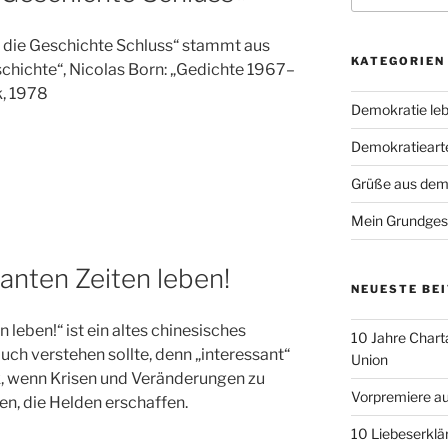
t die Geschichte Schluss“ stammt aus
KATEGORIEN
hichte“, Nicolas Born: „Gedichte 1967–
k, 1978
Demokratie le
Demokratieart
Grüße aus dem 
Mein Grundges
anten Zeiten leben!
NEUESTE BE
 leben!“ ist ein altes chinesisches
10 Jahre Chart
uch verstehen sollte, denn „interessant“
Union
ck, wenn Krisen und Veränderungen zu
Vorpremiere a
, die Helden erschaffen.
10 Liebeserklä