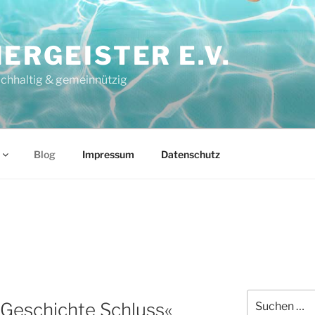
IERGEISTER E.V.
chhaltig & gemeinnützig
Blog
Impressum
Datenschutz
Suchen
 Geschichte Schluss«
nach: