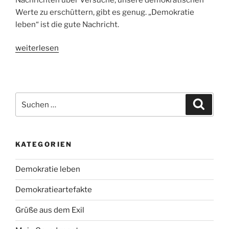
Werte zu erschüttern, gibt es genug. „Demokratie
leben“ ist die gute Nachricht.
„Neue
weiterlesen
Kampagne:
Wer,
wenn
nicht
Suchen
Suche
wir?“
nach:
KATEGORIEN
Demokratie leben
Demokratieartefakte
Grüße aus dem Exil