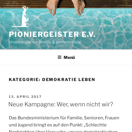
Zum
Inhalt
springen
PIONIERGEISTER E.V.
Unabhängig, nachhaltig & gemeinnützig
Menü
KATEGORIE:
DEMOKRATIE LEBEN
VERÖFFENTLICHT
13. APRIL 2017
AM
Neue Kampagne: Wer, wenn nicht wir?
Das Bundesministerium für Familie, Senioren, Frauen
und Jugend bringt es auf den Punkt: „Schlechte
Nachrichten über Versuche, unsere demokratischen