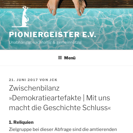
Zum
Inhalt
springen
PIONIERGEISTER E.V.
Unabhängig, nachhaltig & gemeinnützig
Menü
VERÖFFENTLICHT
21. JUNI 2017
VON
JCK
AM
Zwischenbilanz
»Demokratieartefakte | Mit uns
macht die Geschichte Schluss«
1. Reliquien
Zielgruppe bei dieser Abfrage sind die amtierenden