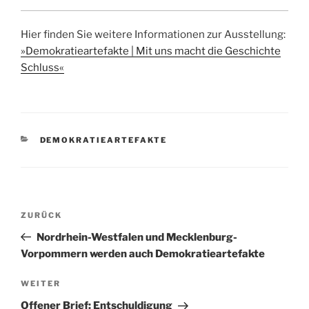
Hier finden Sie weitere Informationen zur Ausstellung:
»Demokratieartefakte | Mit uns macht die Geschichte
Schluss«
KATEGORIEN
DEMOKRATIEARTEFAKTE
Beitragsnavigation
Vorheriger
ZURÜCK
Beitrag
Nordrhein-Westfalen und Mecklenburg-
Vorpommern werden auch Demokratieartefakte
Nächster
WEITER
Beitrag
Offener Brief: Entschuldigung